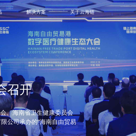
品
解决方案
关于云海链
链创新应用试点
务院办公厅、国家卫健委等17
选中，云海链成功入选“区块链