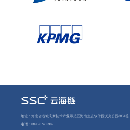
地址：海南省老城高新技术产业示范区海南生态软件园沃克公园8831栋
电话：0898-67485987