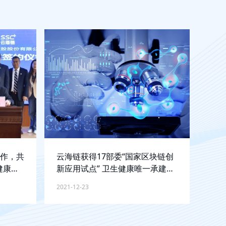
作，共
云海链获得17部委“国家区块链创
健康数
新应用试点” 卫生健康唯一承建单
新试点
位
2021-12-23